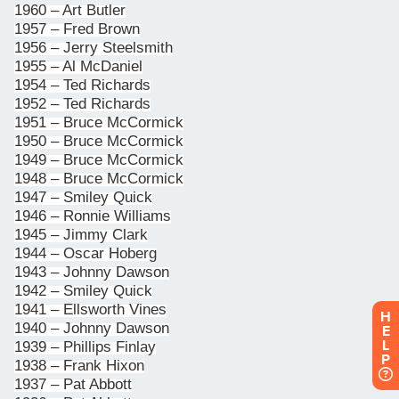
H
E
L
P